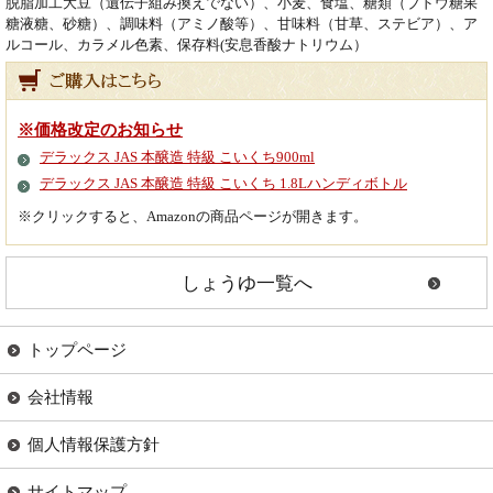
脱脂加工大豆（遺伝子組み換えでない）、小麦、食塩、糖類（ブドウ糖果
糖液糖、砂糖）、調味料（アミノ酸等）、甘味料（甘草、ステビア）、ア
ルコール、カラメル色素、保存料(安息香酸ナトリウム）
※価格改定のお知らせ
デラックス JAS 本醸造 特級 こいくち900ml
デラックス JAS 本醸造 特級 こいくち 1.8Lハンディボトル
※クリックすると、Amazonの商品ページが開きます。
しょうゆ一覧へ
トップページ
会社情報
個人情報保護方針
サイトマップ