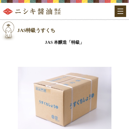
JAS特級うすくち
JAS 本醸造「特級」