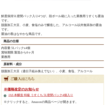
鮮度保持5L密閉パック入り4つが、段ボール箱に入った業務用うすくち醤油
です。
脱脂加工大豆、小麦、食塩のみで醸造した、アルコール以外無添加の醤油
です。
醤油の香はなやかな商品です。
商品の仕様
内容量:5Lパックx4個
賞味期限:製造から6ヶ月
業務用
原材料・成分
脱脂加工大豆（遺伝子組み換えでない）、小麦、食塩、アルコール
※価格改定のお知らせ
JAS 本醸造 特級 うすくち 5L密閉パック4個入り
※クリックすると、Amazonの商品ページが開きます。